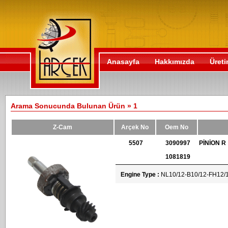
Anasayfa
Hakkımızda
Üret
Arama Sonucunda Bulunan Ürün » 1
Z-Cam
Arçek No
Oem No
5507
3090997
PİNİON R
1081819
Engine Type :
NL10/12-B10/12-FH12/