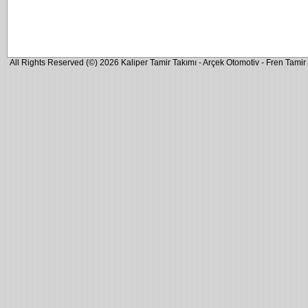
All Rights Reserved (©) 2026 Kaliper Tamir Takımı - Arçek Otomotiv - Fren Tamir